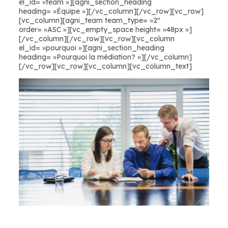
el_id= »team »][agni_section_heading
heading= »Équipe »][/vc_column][/vc_row][vc_row]
[vc_column][agni_team team_type= »2″
order= »ASC »][vc_empty_space height= »48px »]
[/vc_column][/vc_row][vc_row][vc_column
el_id= »pourquoi »][agni_section_heading
heading= »Pourquoi la médiation? »][/vc_column]
[/vc_row][vc_row][vc_column][vc_column_text]